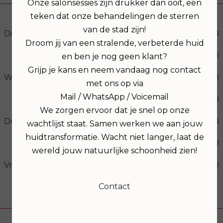
Onze salonsessies zijn drukker dan ooit, een
teken dat onze behandelingen de sterren
van de stad zijn!
Dinsdag
09:00
17:00
Droom jij van een stralende, verbeterde huid
19:00
21:00
en ben je nog geen klant?
Grijp je kans en neem vandaag nog contact
Woensdag
09:00
17:00
met ons op via
Mail / WhatsApp / Voicemail
19:00
21:00
We zorgen ervoor dat je snel op onze
Donderdag
09:00
17:00
wachtlijst staat. Samen werken we aan jouw
huidtransformatie. Wacht niet langer, laat de
19:00
21:00
wereld jouw natuurlijke schoonheid zien!
Vrijdag
09:00
17:00
Contact
Volg ons