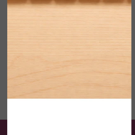
En dat alles voor een introductieprijs van
slechts €29,95 ipv €32,95
Grijp deze kans en geef je huid de
verzorging die het verdient.
Bestel nu en ervaar het verschil, zolang de
voorraad strekt!
Stuur Whats-app om dit product te
reserveren. 06-30273012