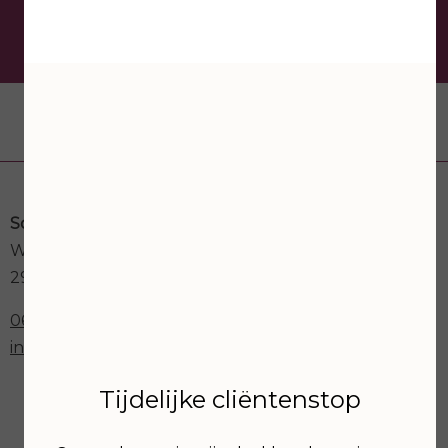
De schoonheidsspecialist
van Krimpen aan den IJssel
Contactgegevens
Schoonheidssalon Astria
Weegbree 73a
2923GK Krimpen aan den IJssel
06-30273012
info@schoonheidssalonastria.nl
Tijdelijke cliëntenstop
Openingstijden