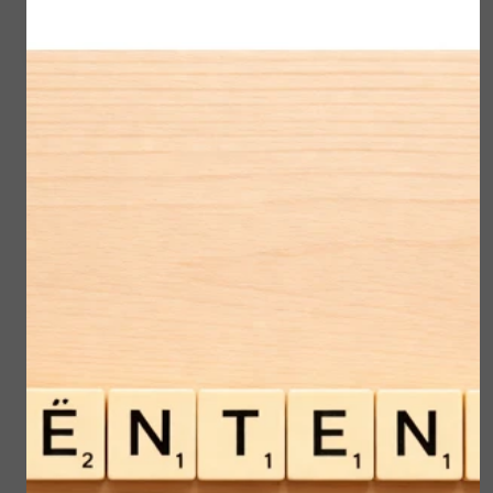
Ontdek de nieuwste innovatie in
huidverzorging: Microbiome Repair Redness
Reducer
Hoewel we afscheid hebben genomen van
Rosalique, presenteren we met trots dit
krachtige alternatief:
Samengevat :Redness Reducer
Een naam die stáát voor wat het doet: het
herstelt het huidmicrobioom.
kort samengevat:
* camoufleert roodheid
* vermindert ontstekingen
* repareert
* beschermt met SPF 50.