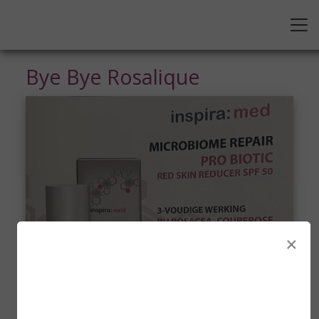
Bye Bye Rosalique
×