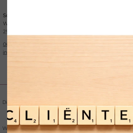
Schoonheidssalon Astria
Weegbree 73a
2923GK Krimpen aan den IJssel
06-30273012
info@schoonheidssalonastria.nl
Openingstijden
Dinsdag
09:00
17:00
19:00
21:00
Woensdag
09:00
17:00