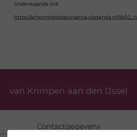
onderstaande link
https://schoonheidssalonastria.xlagenda.nl/lib/1
De schoonheidsspecialist
van Krimpen aan den IJssel
Contactgegevens