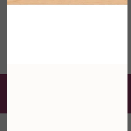
dagelijks gebruikt dient te worden.
Klik
hier
om een afspraak in te plannen in
mijn on line agenda
De schoonheidsspecialist
van Krimpen aan den IJssel
Contactgegevens