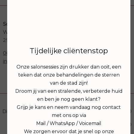
Schoonheidssalon Astria
Weegbree 73a
2923GK Krimpen aan den IJssel
Tijdelijke cliëntenstop
06-30273012
info@schoonheidssalonastria.nl
Onze salonsessies zijn drukker dan ooit, een
teken dat onze behandelingen de sterren
van de stad zijn!
Openingstijden
Droom jij van een stralende, verbeterde huid
en ben je nog geen klant?
Grijp je kans en neem vandaag nog contact
Dinsdag
09:00
17:00
met ons op via
Mail / WhatsApp / Voicemail
19:00
21:00
We zorgen ervoor dat je snel op onze