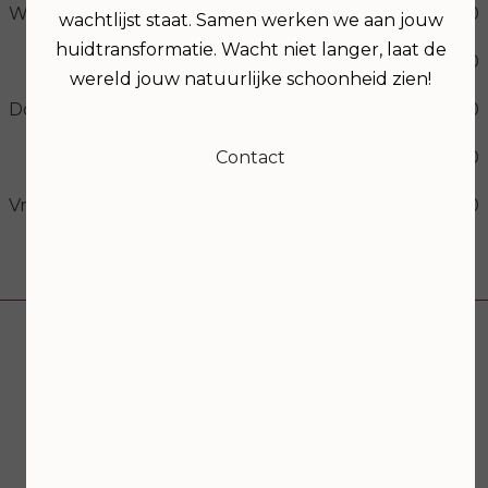
Woensdag
09:00
17:00
wachtlijst staat. Samen werken we aan jouw
huidtransformatie. Wacht niet langer, laat de
19:00
21:00
wereld jouw natuurlijke schoonheid zien!
Donderdag
09:00
17:00
Contact
19:00
21:00
Vrijdag
09:00
17:00
Volg ons