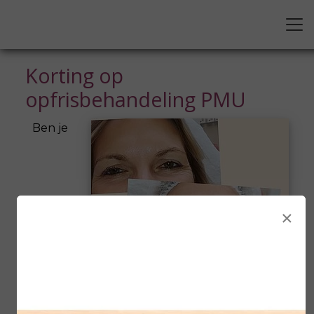
Korting op
opfrisbehandeling PMU
Ben je
×