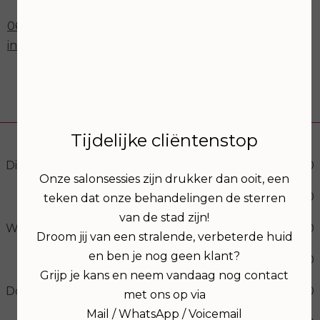
06-30273012
info@schoonheidssalonastria.nl
Openingstijden
Tijdelijke cliëntenstop
Dinsdag
09:00
17:00
Onze salonsessies zijn drukker dan ooit, een
19:00
21:00
teken dat onze behandelingen de sterren
van de stad zijn!
Woensdag
09:00
17:00
Droom jij van een stralende, verbeterde huid
en ben je nog geen klant?
19:00
21:00
Grijp je kans en neem vandaag nog contact
Donderdag
09:00
17:00
met ons op via
Mail / WhatsApp / Voicemail