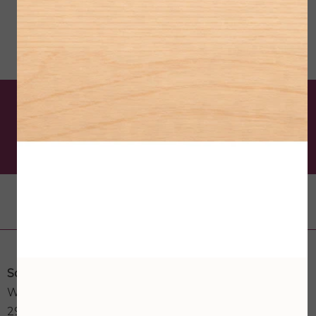
De schoonheidsspecialist
van Krimpen aan den IJssel
Contactgegevens
Schoonheidssalon Astria
Weegbree 73a
2923GK Krimpen aan den IJssel