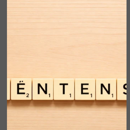
tevreden maar wil je het toch een beetje
bijgewerkt hebben?
Beetje donkerder? Beetje breder? Iets
opfrissen?
Is Jouw PMU nog geen jaar oud?
Dan ontvang je 50 % korting op de
nabehandeling
Is Jouw PMU nog geen 2 jaar oud?
dan krijg je 25 % korting op de
nabehandeling
Voorwaarden:
*niet in combinatie met andere acties
*de bestaande PMU is door mij gezet