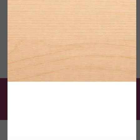
Als laatste krijgt u een kleine
passende behandling.
Duur van deze behandeling : 60 minuten
De schoonheidsspecialist
van Krimpen aan den IJssel
Contactgegevens