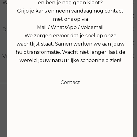
Woensdag
09:00
17:00
en ben je nog geen klant?
Grijp je kans en neem vandaag nog contact
19:00
21:00
met ons op via
Mail / WhatsApp / Voicemail
Donderdag
09:00
17:00
We zorgen ervoor dat je snel op onze
19:00
21:00
wachtlijst staat. Samen werken we aan jouw
huidtransformatie. Wacht niet langer, laat de
Vrijdag
09:00
17:00
wereld jouw natuurlijke schoonheid zien!
Volg ons
Contact