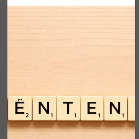
Tijdens deze kennismakingsbehandeling
*bekijk ik uw huid,
*inventariseer ik uw huid-wensen
*inventariseer ik uw producten
*adviseer ik de juiste behandelingen
*adviseer ik de juiste producten voor thuis
Samen maken we een behandelplan
voor uw huid
Uiteraard omvat dit de salonbehandelingen,
maar ook de producten voor thuisgebruik.
Zo kunt u elke dag werken aan uw
huidverbetering.