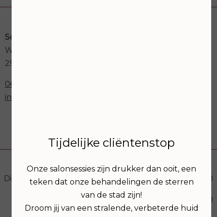
Schoonheidssalon Astria
Weegbree 73a
2923GK Krimpen aan den IJssel
06-30273012
info@schoonheidssalonastria.nl
Openingstijden
Tijdelijke cliëntenstop
Onze salonsessies zijn drukker dan ooit, een
Dinsdag
09:00
17:00
teken dat onze behandelingen de sterren
van de stad zijn!
19:00
21:00
Droom jij van een stralende, verbeterde huid