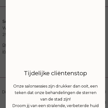
Contactgegevens
Schoonheidssalon Astria
Weegbree 73a
2923GK Krimpen aan den IJssel
06-30273012
info@schoonheidssalonastria.nl
Openingstijden
Tijdelijke cliëntenstop
Onze salonsessies zijn drukker dan ooit, een
Dinsdag
09:00
17:00
teken dat onze behandelingen de sterren
van de stad zijn!
19:00
21:00
Droom jij van een stralende, verbeterde huid