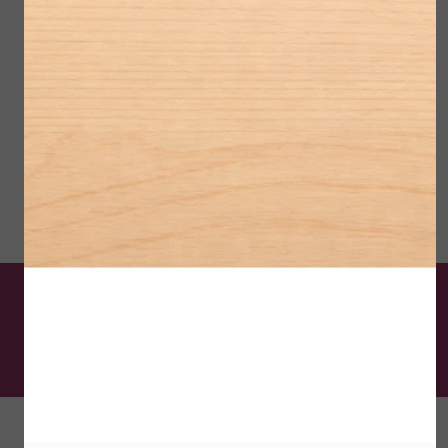
celbeschadiging tegen.
Verkrijgbaar in 3 tinten
Slechts € 32,00
Navul € 19,50
De schoonheidsspecialist
van Krimpen aan den IJssel