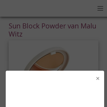
Sun Block Powder van Malu
Witz
×