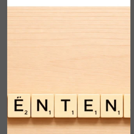
Ik hamer altijd op goede zonbescherming
om de 2 uur. Nu breng je makkelijk
regelmatig je juiste berscherming op
zonder jouw make- up weer opnieuw te
moeten opbrengen
Malu Wilz High Protection Sun Powder
Foundation SPF 50 heeft de optimale
combinatie ontwikkeld van hoge
zonbescherming en natuurlijke matte
poederbasis in één product. Met een SPF
van 50 ( UVA- en UVB-filters) gaat dit
lichtgerelateerde huidveroudering en